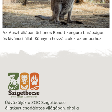
Az Ausztráliában őshonos Benett kenguru barátságos
és kíváncsi állat. Könnyen hozzászokik az emberhez.
Üdvözöljük a ZOO Szigetbecse
állatkert csodálatos világában, ahol a