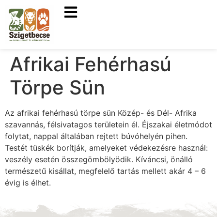
Afrikai Fehérhasú
Törpe Sün
Az afrikai fehérhasú törpe sün Közép- és Dél- Afrika
szavannás, félsivatagos területein él. Éjszakai életmódot
folytat, nappal általában rejtett búvóhelyén pihen.
Testét tüskék borítják, amelyeket védekezésre használ:
veszély esetén összegömbölyödik. Kíváncsi, önálló
természetű kisállat, megfelelő tartás mellett akár 4 – 6
évig is élhet.