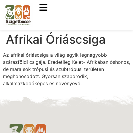
Afrikai Óriáscsiga
Az afrikai óriáscsiga a világ egyik legnagyobb
szárazföldi csigája. Eredetileg Kelet- Afrikában őshonos,
de mára sok trópusi és szubtrópusi területen
meghonosodott. Gyorsan szaporodik,
alkalmazkodóképes és növényevő.