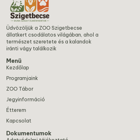
Üdvözöljük a ZOO Szigetbecse
állatkert csodálatos világában, ahol a
természet szeretete és a kalandok
iránti vágy találkozik
Menü
Kezdőlap
Programjaink
ZOO Tábor
Jegyinformáció
Étterem
Kapcsolat
Dokumentumok
Adatvédelmi tájékoztató