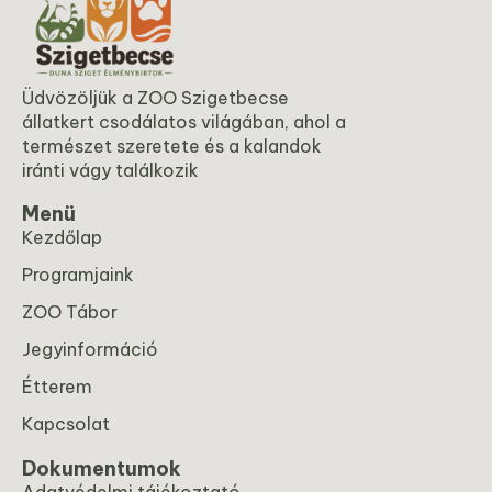
Üdvözöljük a ZOO Szigetbecse
állatkert csodálatos világában, ahol a
természet szeretete és a kalandok
iránti vágy találkozik
Menü
Kezdőlap
Programjaink
ZOO Tábor
Jegyinformáció
Étterem
Kapcsolat
Dokumentumok
Adatvédelmi tájékoztató