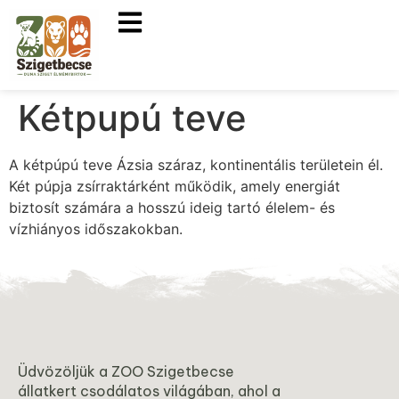
Kétpupú teve
A kétpúpú teve Ázsia száraz, kontinentális területein él.
Két púpja zsírraktárként működik, amely energiát
biztosít számára a hosszú ideig tartó élelem- és
vízhiányos időszakokban.
Üdvözöljük a ZOO Szigetbecse
állatkert csodálatos világában, ahol a