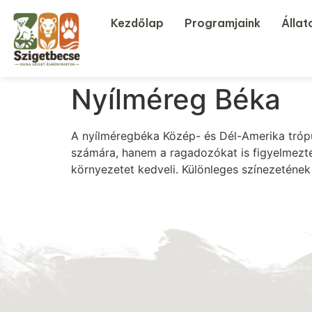
Kezdőlap
Programjaink
Állat
Nyílméreg Béka
A nyílméregbéka Közép- és Dél-Amerika trópu
számára, hanem a ragadozókat is figyelmeztet
környezetet kedveli. Különleges színezetének