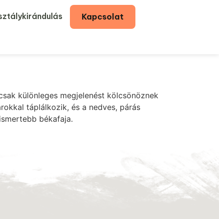
ztálykirándulás
Kapcsolat
mcsak különleges megjelenést kölcsönöznek
okkal táplálkozik, és a nedves, párás
ismertebb békafaja.