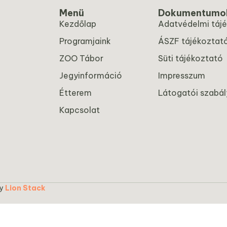
Menü
Dokumentumo
Kezdőlap
Adatvédelmi táj
Programjaink
ÁSZF tájékoztat
ZOO Tábor
Süti tájékoztató
Jegyinformáció
Impresszum
Étterem
Látogatói szabál
Kapcsolat
by
Lion Stack