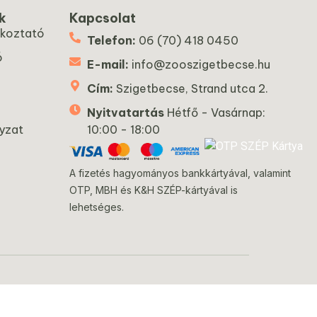
k
Kapcsolat
ékoztató
Telefon:
06 (70) 418 0450
ó
E-mail:
info@zooszigetbecse.hu
Cím:
Szigetbecse, Strand utca 2.
Nyitvatartás
Hétfő - Vasárnap:
yzat
10:00 - 18:00
A fizetés hagyományos bankkártyával, valamint
OTP, MBH és K&H SZÉP-kártyával is
lehetséges.