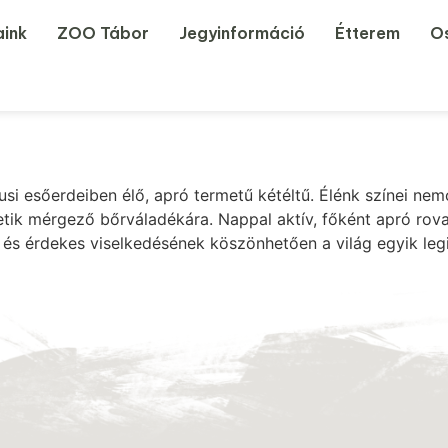
aink
ZOO Tábor
Jegyinformáció
Étterem
Os
si esőerdeiben élő, apró termetű kétéltű. Élénk színei ne
ik mérgező bőrváladékára. Nappal aktív, főként apró rovar
 és érdekes viselkedésének köszönhetően a világ egyik leg