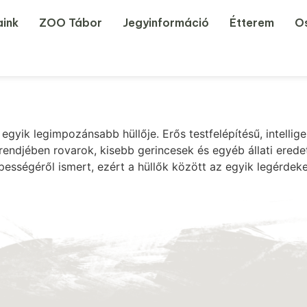
aink
ZOO Tábor
Jegyinformáció
Étterem
Os
 egyik legimpozánsabb hüllője. Erős testfelépítésű, intelli
endjében rovarok, kisebb gerincesek és egyéb állati eredet
ességéről ismert, ezért a hüllők között az egyik legérdek