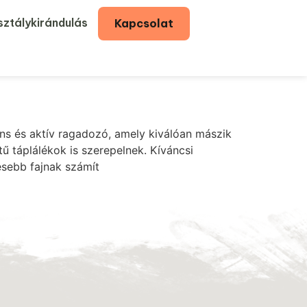
ztálykirándulás
Kapcsolat
gens és aktív ragadozó, amely kiválóan mászik
ű táplálékok is szerepelnek. Kíváncsi
esebb fajnak számít