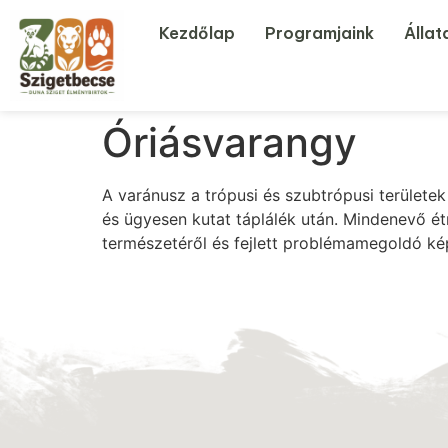
Kezdőlap
Programjaink
Állat
Óriásvarangy
A varánusz a trópusi és szubtrópusi területek
és ügyesen kutat táplálék után. Mindenevő étr
természetéről és fejlett problémamegoldó kép