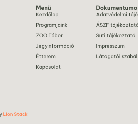
Menü
Dokumentumo
Kezdőlap
Adatvédelmi táj
Programjaink
ÁSZF tájékoztat
ZOO Tábor
Süti tájékoztató
Jegyinformáció
Impresszum
Étterem
Látogatói szabál
Kapcsolat
by
Lion Stack