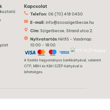
k
Kapcsolat
ékoztató
Telefon:
06 (70) 418 0450
ó
E-mail:
info@zooszigetbecse.hu
Cím:
Szigetbecse, Strand utca 2.
Nyitvatartás
Hétfő - Vasárnap:
yzat
10:00 - 18:00
A fizetés hagyományos bankkártyával, valamint
OTP, MBH és K&H SZÉP-kártyával is
lehetséges.