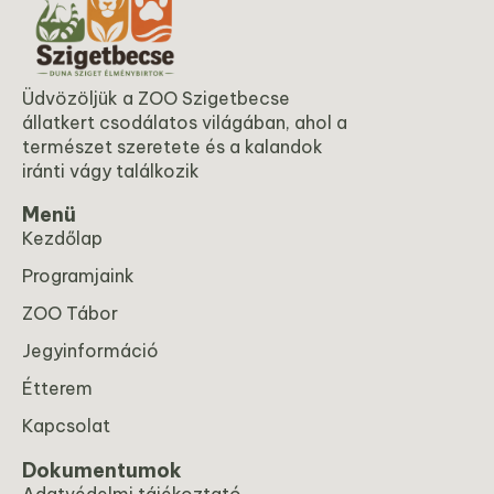
Üdvözöljük a ZOO Szigetbecse
állatkert csodálatos világában, ahol a
természet szeretete és a kalandok
iránti vágy találkozik
Menü
Kezdőlap
Programjaink
ZOO Tábor
Jegyinformáció
Étterem
Kapcsolat
Dokumentumok
Adatvédelmi tájékoztató