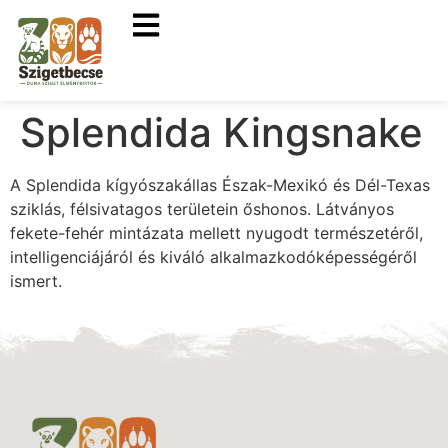
Splendida Kingsnake
A Splendida kígyószakállas Észak-Mexikó és Dél-Texas
sziklás, félsivatagos területein őshonos. Látványos
fekete-fehér mintázata mellett nyugodt természetéről,
intelligenciájáról és kiváló alkalmazkodóképességéről
ismert.