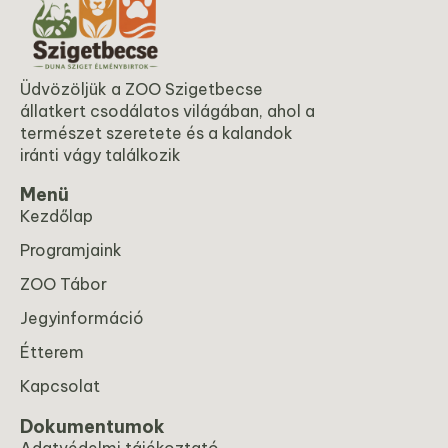
Üdvözöljük a ZOO Szigetbecse
állatkert csodálatos világában, ahol a
természet szeretete és a kalandok
iránti vágy találkozik
Menü
Kezdőlap
Programjaink
ZOO Tábor
Jegyinformáció
Étterem
Kapcsolat
Dokumentumok
Adatvédelmi tájékoztató