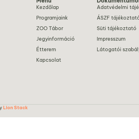
Menü
Dokumentumo
Kezdőlap
Adatvédelmi táj
Programjaink
ÁSZF tájékoztat
ZOO Tábor
Süti tájékoztató
Jegyinformáció
Impresszum
Étterem
Látogatói szabál
Kapcsolat
by
Lion Stack