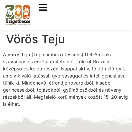
Vörös Teju
A vörös teju (Tupinambis rufescens) Dél-Amerika
szavannás és erdős területein él, főként Brazília
középső és keleti részén. Nappal aktív, földön élő gyík,
amely kiváló látással, gyorsasággal és intelligenciájával
tűnik ki. Mindenevő, étrendje rovarokból, kisebb
gerincesekből, tojásokból, gyümölcsökből és növényi
részekből áll. Megfelelő körülmények között 15–20 évig
is élhet.