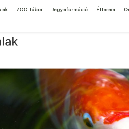
aink
ZOO Tábor
Jegyinformáció
Étterem
Os
lak