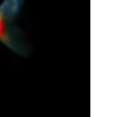
erhető. Rajokban él, békés természetű, és