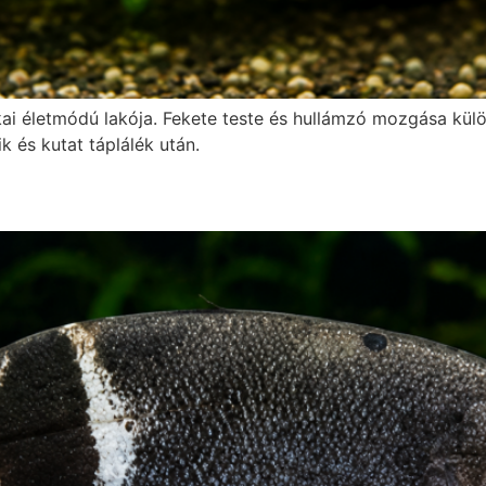
kai életmódú lakója. Fekete teste és hullámzó mozgása kü
 és kutat táplálék után.