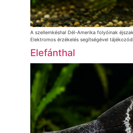
A szellemkéshal Dél-Amerika folyóinak éjsza
Elektromos érzékelés segítségével tájékozódik
Elefánthal