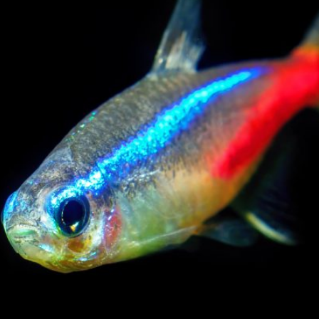
rtebb díszhala. Kék és vörös csíkjai miatt könnyen felism