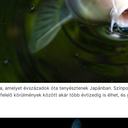
ta, amelyet évszázadok óta tenyésztenek Japánban. Színp
felelő körülmények között akár több évtizedig is élhet, és g