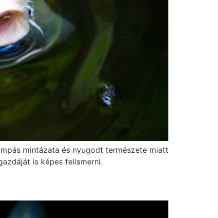
ompás mintázata és nyugodt természete miatt
azdáját is képes felismerni.