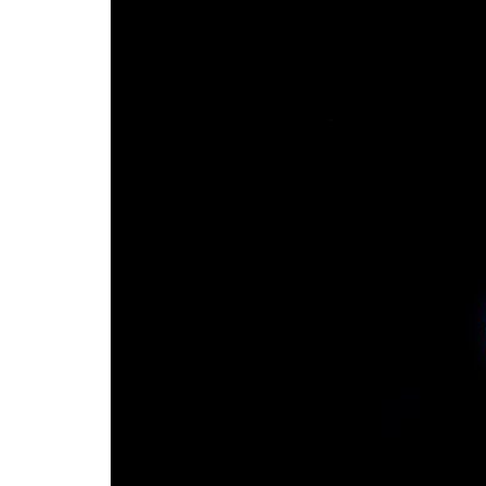
A neonhal az Amazonas-medence egyik legisme