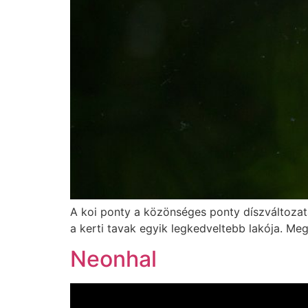
A koi ponty a közönséges ponty díszváltoza
a kerti tavak egyik legkedveltebb lakója. Meg
Neonhal