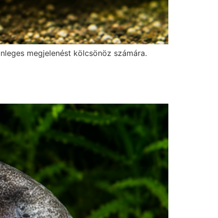
lönleges megjelenést kölcsönöz számára.