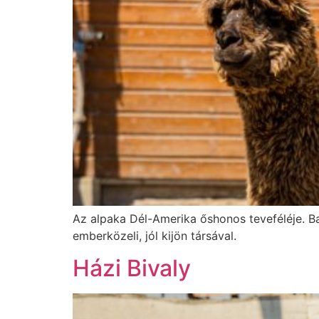
Az alpaka Dél-Amerika őshonos teveféléje. Bar
emberközeli, jól kijön társával.
Házi Bivaly