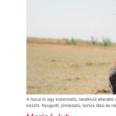
A hucul ló egy kistermetű, rendkívül ellenáll
között. Nyugodt, jóindulatú, biztos lábú és r