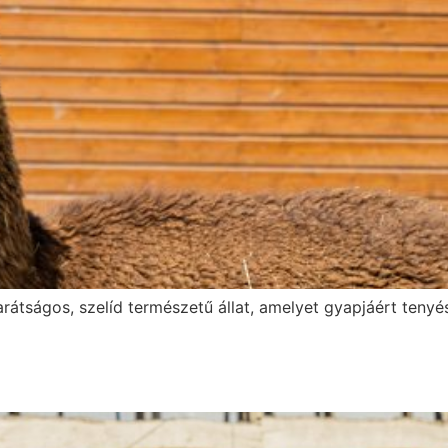
átságos, szelíd természetű állat, amelyet gyapjáért tenyés