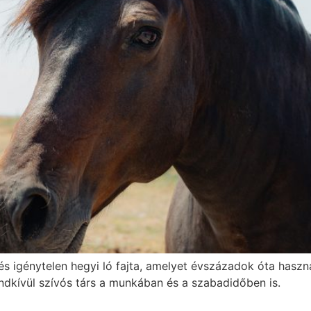
ó és igénytelen hegyi ló fajta, amelyet évszázadok óta has
endkívül szívós társ a munkában és a szabadidőben is.