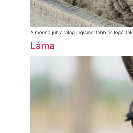
A merinó juh a világ legismertebb és legérték
Láma