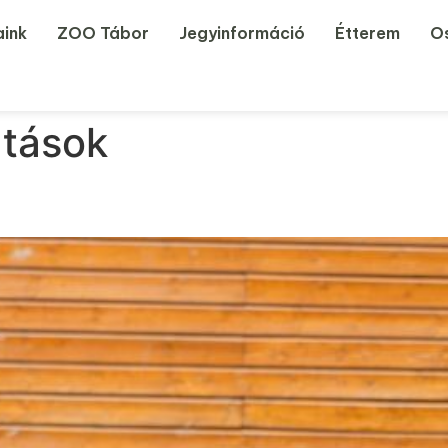
aink
ZOO Tábor
Jegyinformáció
Étterem
Os
tások