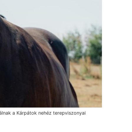
ználnak a Kárpátok nehéz terepviszonyai